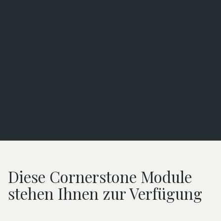
Schnellstart
Diese Cornerstone Module
stehen Ihnen zur Verfügung
Laufende Unterstützung